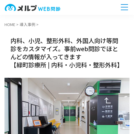
HOME
>
導入事例
>
ホーム
内科、小児、整形外科、外国人向け等問
機能一覧
診をカスタマイズ。事前web問診でほと
んどの情報が入ってきます
導入までの流れ
【緑町診療所 | 内科・小児科・整形外科】
無料相談へ
今すぐ