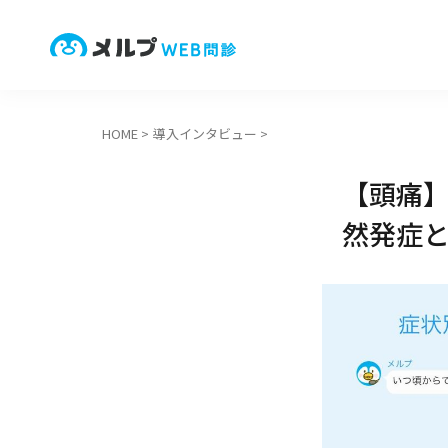
HOME
>
導入インタビュー
>
【頭痛】
然発症