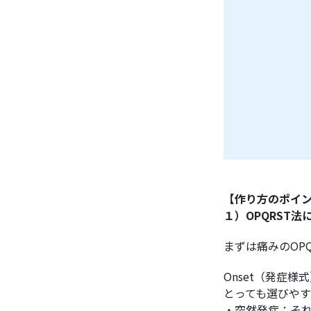
【作り方のポイ
１）OPQRST
まずは痛みのOP
Onset（発症
とっても選びや
・突然発症：そ