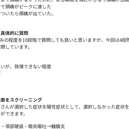
分で頭痛がピークに達した
がついたら頭痛が出ていた。
を具体的に質問
痛みの程度を10段階で質問しても良いと思いますが、今回は4段
質問しています。
み
ないが、我慢できない程度
度
疾患をスクリーニング
者さんが選択した症状を陽性症状として、選択しなかった症状
とができます。
害・項部硬直・嘔気嘔吐→髄膜炎