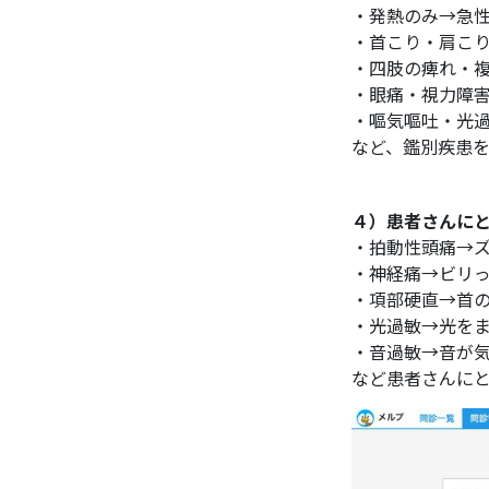
・発熱のみ→急
・首こり・肩こ
・四肢の痺れ・
・眼痛・視力障
・嘔気嘔吐・光
など、鑑別疾患
４）患者さんに
・拍動性頭痛→
・神経痛→ビリ
・項部硬直→首
・光過敏→光を
・音過敏→音が
など患者さんに