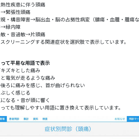
性熱性疾患に伴う頭痛
り→緊張性頭痛
複視・構音障害→脳出血・脳の占拠性病変（膿瘍・血腫・腫瘍
害→緑内障
過敏・音過敏→片頭痛
をスクリーニングする関連症状を選択肢で表示しています。
とって平易な用語で表示
ズキズキとした痛み
っと電気が走るような痛み
の後ろに痛みを感じ、首が曲げられない
まぶしく感じる
気になる・音が頭に響く
とっても理解しやすい用語に置き換えて表示しています。