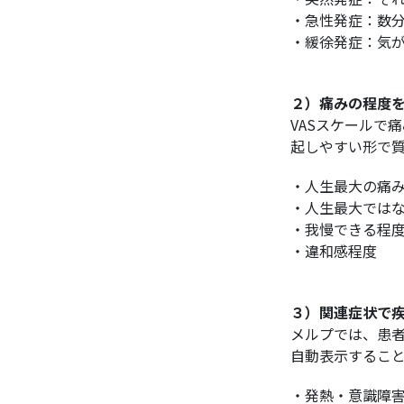
・急性発症：数
・緩徐発症：気
２）痛みの程度
VASスケールで
起しやすい形で
・人生最大の痛
・人生最大では
・我慢できる程
・違和感程度
３）関連症状で
メルプでは、患
自動表示するこ
・発熱・意識障