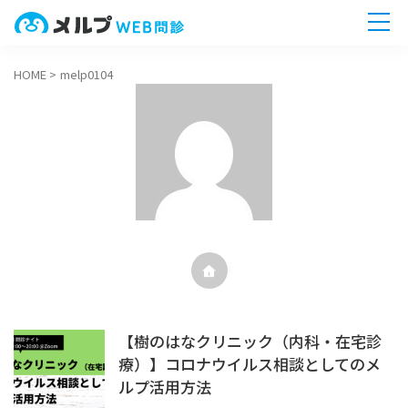
HOME
>
melp0104
ホーム
機能一覧
導入までの流れ
無料相談へ
今すぐ
【樹のはなクリニック（内科・在宅診
療）】コロナウイルス相談としてのメ
ルプ活用方法