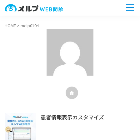
HOME
>
melp0104
ホーム
機能一覧
導入までの流れ
無料相談へ
今すぐ
患者情報表示カスタマイズ