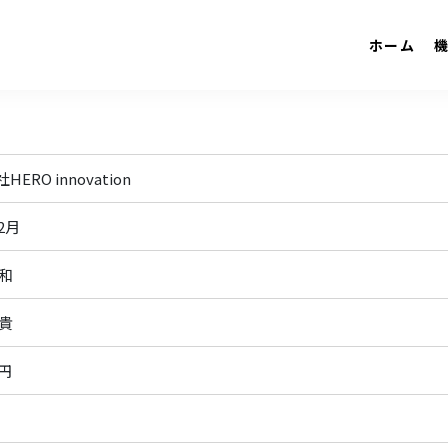
ホーム
ERO innovation
2月
義和
和貴
万円