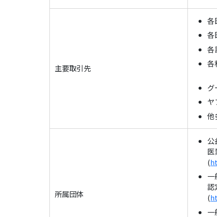
各
各
各
各
主要取引先
グ
ヤ
他
公
医
(
h
一
認
所属団体
(
h
一