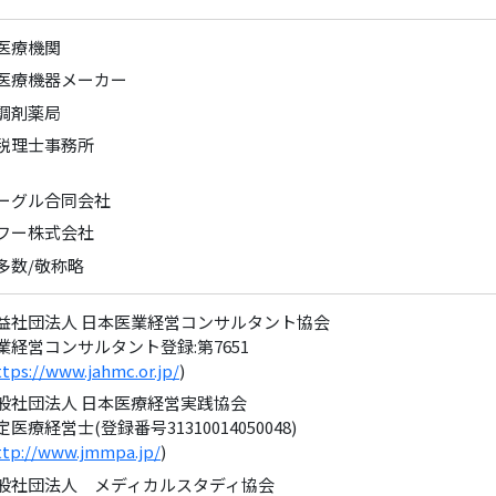
医療機関
医療機器メーカー
調剤薬局
税理士事務所
ーグル合同会社
フー株式会社
多数/敬称略
益社団法人 日本医業経営コンサルタント協会
業経営コンサルタント登録:第7651
ttps://www.jahmc.or.jp/
)
般社団法人 日本医療経営実践協会
定医療経営士(登録番号31310014050048)
ttp://www.jmmpa.jp/
)
般社団法人 メディカルスタディ協会