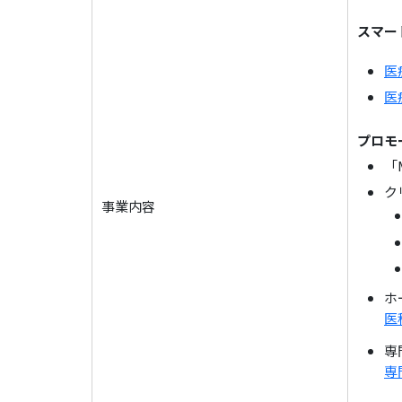
スマー
医
医
プロモ
「
ク
事業内容
ホ
医
専
専