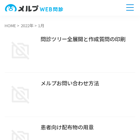
HOME
>
2022年
>
1月
ホーム
問診ツリー全展開と作成質問の印刷
機能一覧
導入までの流れ
メルプお問い合わせ方法
無料相談へ
今すぐ
患者向け配布物の用意