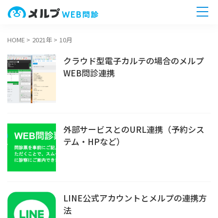
HOME
>
2021年
>
10月
ホーム
クラウド型電子カルテの場合のメルプ
機能一覧
WEB問診連携
導入までの流れ
外部サービスとのURL連携（予約シス
無料相談へ
今すぐ
テム・HPなど）
LINE公式アカウントとメルプの連携方
法